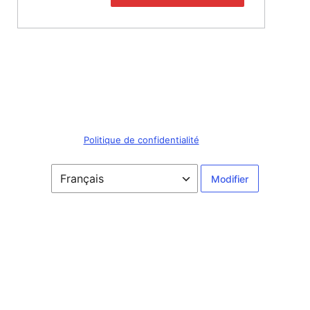
Connexion
← Aller sur Centre de Chirurgie Maxillo-faciale
et Stomatologie du Sud-Ouest
Politique de confidentialité